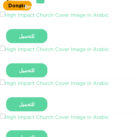
Donate
Broadcast Ministry
Next Generation Discipleship
International
The Real You
Primemovers
للتحميل
Special Offers
Listen Now
Sign In
Donate
للتحميل
Search
Search
للتحميل