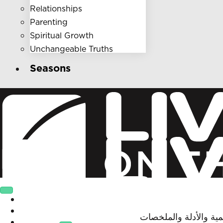
Relationships
Parenting
Spiritual Growth
Unchangeable Truths
Seasons
Who We Are
Get Involved
مية والأدلة والملخصات
Ministries