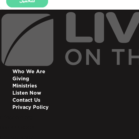
للتحميل
Who We Are
Giving
Ministries
Listen Now
Contact Us
Privacy Policy
info@lote.org
888.333.6003
PO Box 3007